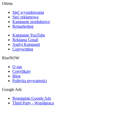
Oferta
Sieć wyszukiwania
Sieć reklamowa
Kampanie produktowe
Remarketing
Kampanie YouTube
Reklama Gmail
Audyt Kampanii
Copywriting
RiseNOW
O nas
Certyfikaty
Blog
Polityka prywatności
Google Ads
Regulamin Google Ads
Third Party - Współpraca