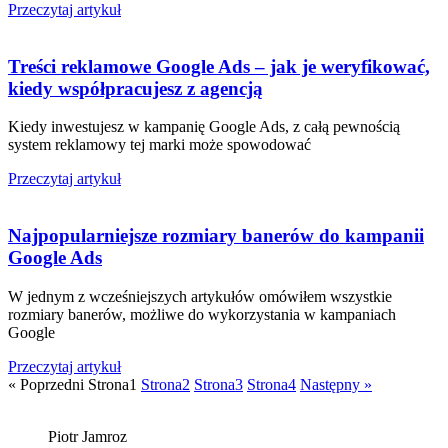
Przeczytaj artykuł
Treści reklamowe Google Ads – jak je weryfikować,
kiedy współpracujesz z agencją
Kiedy inwestujesz w kampanię Google Ads, z całą pewnością
system reklamowy tej marki może spowodować
Przeczytaj artykuł
Najpopularniejsze rozmiary banerów do kampanii
Google Ads
W jednym z wcześniejszych artykułów omówiłem wszystkie
rozmiary banerów, możliwe do wykorzystania w kampaniach
Google
Przeczytaj artykuł
« Poprzedni
Strona
1
Strona
2
Strona
3
Strona
4
Następny »
Piotr Jamroz